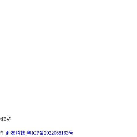
园B栋
持:
商友科技
粤ICP备2022068163号